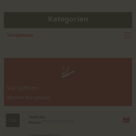
Kategorien
Vorspeisen
Vorspeisen
Warme Vorspeisen
SABZI Mix
010
Pakora
A,B,C,H,I,M,N,S,1,5,6,7,8,10,11,
Eine Auswahl von