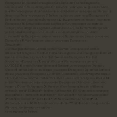
Erzeugnisse
C
: Eier und Eierzeugnisse
D
: Fische und Fischerzeugnisse
E
:
Erdnüsse und Erdnusserzeugnisse
F
: Sojabohnen und Sojaerzeugnisse
G
: Milch
und Milcherzeugnisse
H
: Schalenfrüchte und Schalenfruchterzeugnisse (Mandeln)
I
:
Sesam und Sesamerzeugnisse
J
: Sellerie und daruas gewonnene Erzeugnisse
K
:
Senf und daraus gewonnene Erzeugnisse
L
: Sesamsamen und daraus gewonnene
Erzeugnisse
M
: Schwefeldioxid und Sulphite in KOnzentrationen von mehr als
10mg/kg oder 10mg/l als insgesamt vorhandenes SO2, die für verzehrfertige oder
gemäß den Anweisungen des Herstellers in den ursprünglichen Zustand
zurückgeführte Erzegnisse zu berechnen sind
O
: Lupinen und daraus gewonnene
Erzeugnisse
P
: Weichtiere und daraus gewonnene Erzeugnisse
Zusatzstoffe:
1
: enthält glutenhaltiges Getreide (enthält Weizen) - Erzeugnisse
2
: enthält
Krebstiere/-Erzeugnisse
3
: enthält Ei und daraus gewonnene Erzeugnisse
4
: enthält
Fisch und Fischerzeugnisse
5
: enthält Erdnüsse /-Erzeugnisse
6
: enthält
Sojabohnen/-Erzeugnisse
7
: enthält Milch und Milcherzeugnisse (einschl.
LAKTOSE)
8
: enthält Schalenfrüchte und Schalenfruchterzeugnisse (Mandeln,
Nüsse)
9
: enthält Sellerie und daraus gewonnene Erzeugnisse
10
: enthält Senf und
daraus gewonnene Erzeugnisse
11
: enthält Sesamsamen und Erzeugnisse daraus
12
: enthält Schwefeldioxid / Sulfide
13
: enthält Lupinen und Erzeugnisse daraus
14
:
enthält Weichtiere und daraus gewonnene Erzeugnisse (Schnecken, Muscheln,
Austern)
C*
: enthält Aspartam
D*
: Kann bei übermässigem Verzeht abführend
wirken
E*
: enthält Süßholz
F*
: Erhöhter Koffeingehalt. Für Kinder und schwangere
oder stillende Frauen nicht empfohlen
H*
: Mit Farbstoff
I*
: Mit Konservierungsstoff
J*
: Mit Nitritpökelsalz
K*
: Mit Nitrat
L*
: Mit Nitritpökelsalz und Nitrat
M*
: Mit
Antioxidationsmittel
N
: Mit Geschmacksverstärker
***
: Stoffe oder Erzeugnisse, die
Allergene oder Intoleranzen auslösen
Keine Haftung für Fehler!