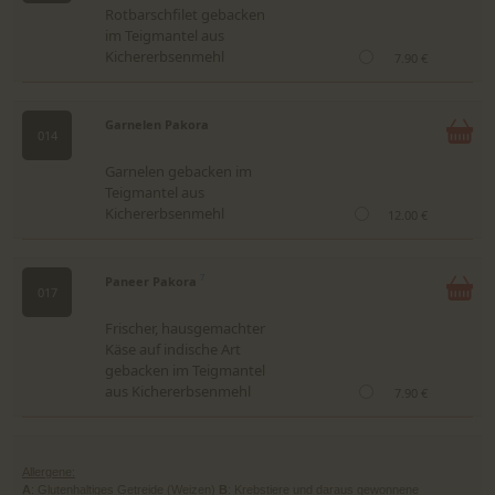
Rotbarschfilet gebacken
im Teigmantel aus
Kichererbsenmehl
7.90 €
Garnelen Pakora
014
Garnelen gebacken im
Teigmantel aus
Kichererbsenmehl
12.00 €
Paneer Pakora
7
017
Frischer, hausgemachter
Käse auf indische Art
gebacken im Teigmantel
aus Kichererbsenmehl
7.90 €
Allergene:
A
: Glutenhaltiges Getreide (Weizen)
B
: Krebstiere und daraus gewonnene