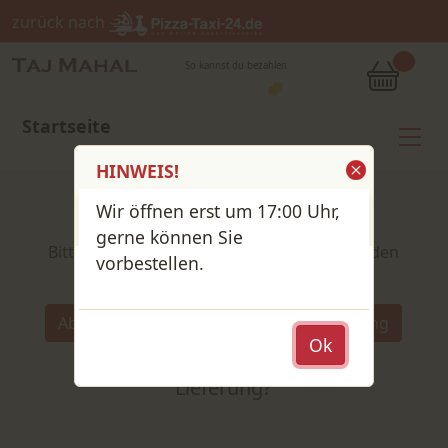
zurück nach
So kannst du bezahlen
Startseite
HINWEIS!
Wir öffnen erst um 17:00 Uhr,
Shop / Speisekarte
gerne können Sie
Bitte wähle deine Produkte und lege sie in den
vorbestellen.
Warenkorb
Wähle:
Abholung
Lieferung
Abholung
Ok
oder
Lieferung?